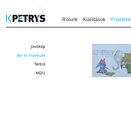
Rólunk
Kiállítások
Projektek
JövőKép
Bor és művészet
TérErő
MIZU