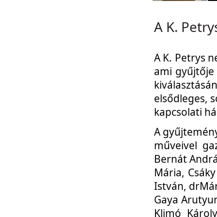
A K. Petr
A K. Petrys 
ami gyűjtője 
kiválasztás
elsődleges, 
kapcsolati hál
A gyűjtemény
műveivel ga
Bernát András
Mária, Csáky
István, drMár
Gaya Arutyuny
Klimó Károly