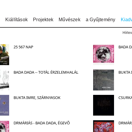
Kiállítások
Projektek
Művészek
a Gyűjtemény
Kiad
Hírlev
25 567 NAP
BADA D
BADA DADA -- TOTÁL ÉRZELEMHALÁL
BUKTA 
BUKTA IMRE, SZÁRNYASOK
CSURKA
DRMÁRIÁS - BADA DADA, ÉGEVÕ
DRMÁR