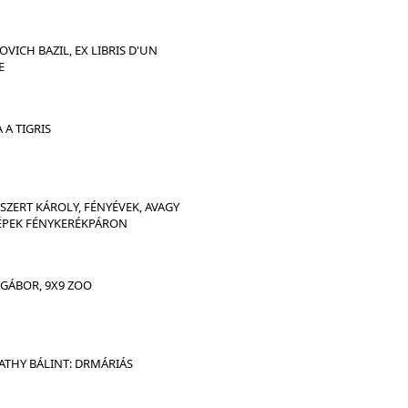
OVICH BAZIL, EX LIBRIS D'UN
E
 A TIGRIS
SZERT KÁROLY, FÉNYÉVEK, AVAGY
ÉPEK FÉNYKERÉKPÁRON
GÁBOR, 9X9 ZOO
THY BÁLINT: DRMÁRIÁS