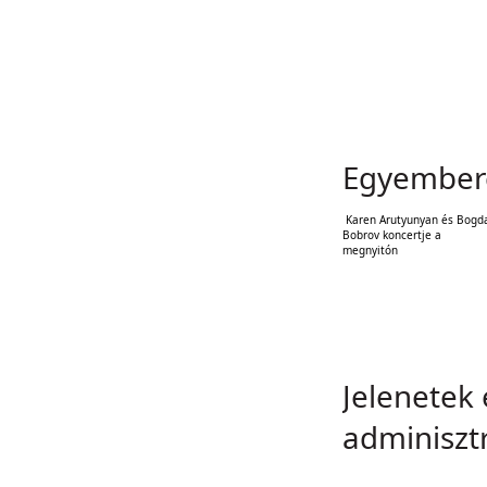
Egyembere
Karen Arutyunyan és Bogd
Bobrov koncertje a
megnyitón
Jelenetek
adminiszt