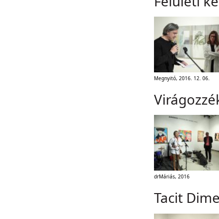
Felületi k
Megnyitó, 2016. 12. 06.
Virágozzé
drMáriás, 2016
Tacit Dim