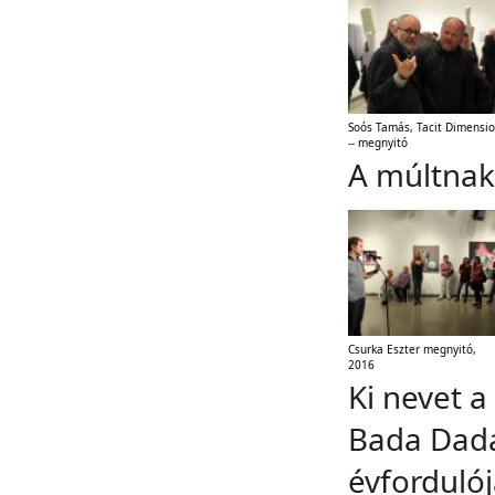
Soós Tamás, Tacit Dimensi
-- megnyitó
A múltnak 
Csurka Eszter megnyitó,
2016
Ki nevet a
Bada Dada
évforduló