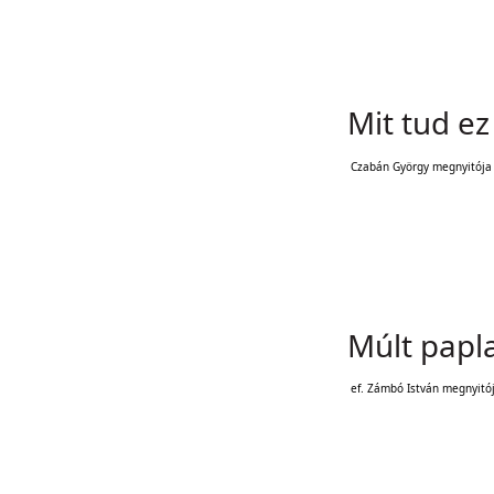
Mit tud e
Czabán György megnyitója
Múlt papl
ef. Zámbó István megnyitó