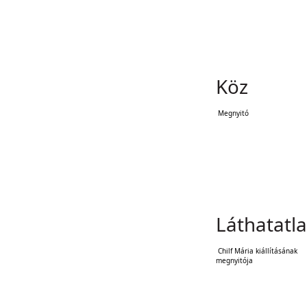
Köz
Megnyitó
Láthatatla
Chilf Mária kiállításának
megnyitója