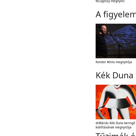
feLugossy megnyitó
A figyelem
Kondor Attila megnyitója
Kék Duna 
drMáriás Kék Duna keringő 
kiállításának megnyitója