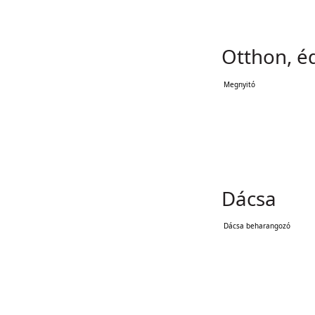
Otthon, é
Megnyitó
Dácsa
Dácsa beharangozó