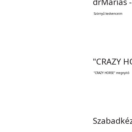
drMáriás 
Szörnyű kedvenceim
"CRAZY H
"CRAZY HORSE" megnyitó
Szabadkéz