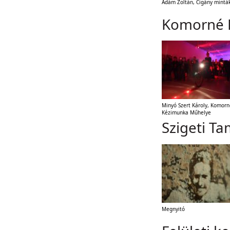
Ádám Zoltán, Cigány mintá
Komorné 
Minyó Szert Károly, Komorn
Kézimunka Műhelye
Szigeti T
Megnyitó