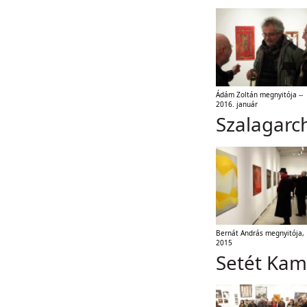
Ádám Zoltán megnyitója --
2016. január
Szalagarch
Bernát András megnyitója,
2015
Setét Kam