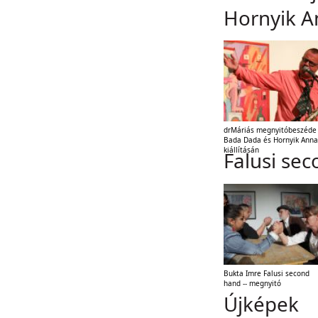
Hornyik A
drMáriás megnyitóbeszéde
Bada Dada és Hornyik Anna
kiállításán
Falusi se
Bukta Imre Falusi second
hand -- megnyitó
Újképek