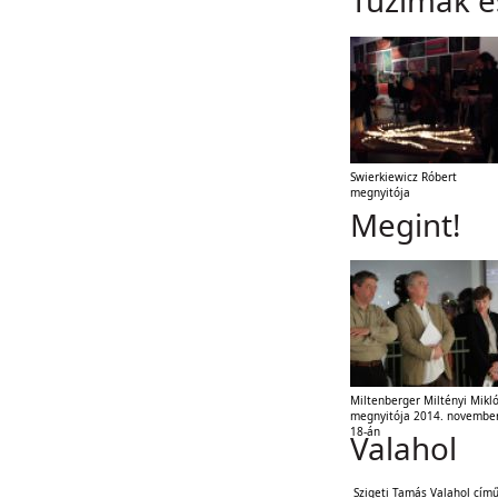
Tűzimák 
Swierkiewicz Róbert
megnyitója
Megint!
Miltenberger Miltényi Mikl
megnyitója 2014. novembe
18-án
Valahol
Szigeti Tamás Valahol cím