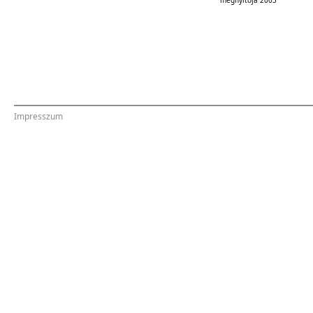
megnyitója 2003
Impresszum