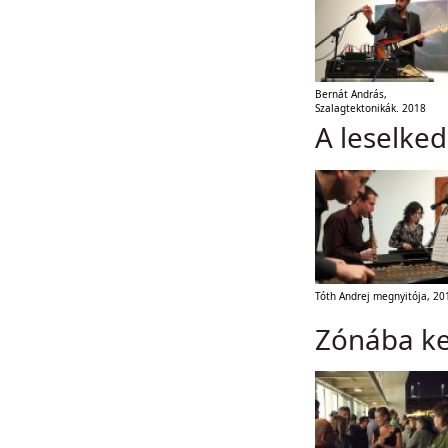
Bernát András,
Szalagtektonikák. 2018
A leselke
Tóth Andrej megnyitója, 20
Zónába ke