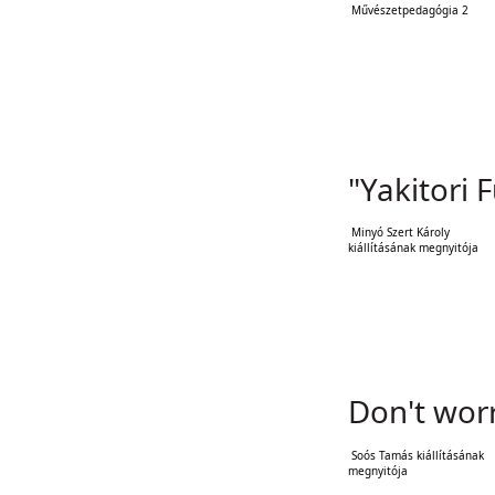
Művészetpedagógia 2
"Yakitori 
Minyó Szert Károly
kiállításának megnyitója
Don't wor
Soós Tamás kiállításának
megnyitója