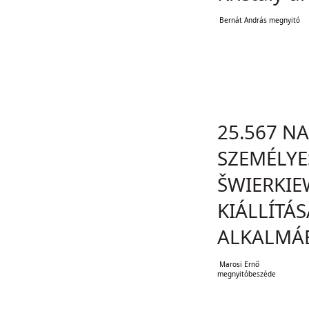
Bernát András megnyitó
25.567 NA
SZEMÉLYES
ŠWIERKIE
KIÁLLÍTÁS
ALKALMÁ
Marosi Ernő
megnyitóbeszéde