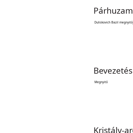
Párhuzam
Duliskovich Bazil megnyitó
Bevezetés
Megnyitó
Kristály-a