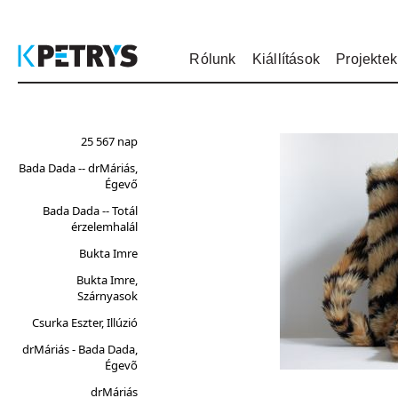
Rólunk
Kiállítások
Projektek
25 567 nap
Bada Dada -- drMáriás,
Égevő
Bada Dada -- Totál
érzelemhalál
Bukta Imre
Bukta Imre,
Szárnyasok
Csurka Eszter, Illúzió
drMáriás - Bada Dada,
Égevõ
drMáriás