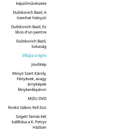
képzőművészete
Duliskovich Bazil, A
tizenhat hiányzó
Duliskovich Bazil, Ex
libris d'un peintre
Duliskovich Bazil,
Sokaság
Elfújta a tigris
JövőKép
Minyó Szert Károly,
Fényévek, avagy
árnyképek
fénykerékpáron
MIZU DVD
Roskó Gábor, 9x9 Zoo
Szigeti Tamás két
kiállítása a K. Petrys
Házban