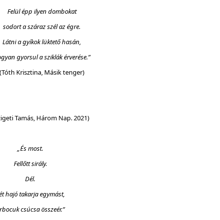
Felül épp ilyen dombokat
sodort a száraz szél az égre.
Látni a gyíkok lüktető hasán,
gyan gyorsul a sziklák érverése.”
(Tóth Krisztina, Másik tenger)
i Tamás, Három Nap. 2021)
„És most.
Fellőtt sirály.
Dél.
ét hajó takarja egymást,
rbocuk csúcsa összeér.”