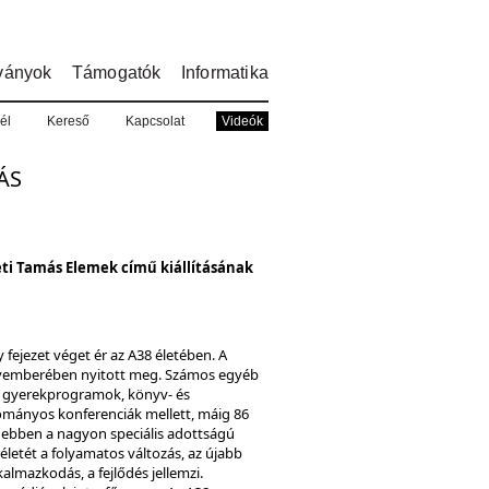
ványok
Támogatók
Informatika
él
Kereső
Kapcsolat
Videók
ÁS
.
eti Tamás Elemek című kiállításának
gy fejezet véget ér az A38 életében. A
novemberében nyitott meg. Számos egyéb
 gyerekprogramok, könyv- és
mányos konferenciák mellett, máig 86
k ebben a nagyon speciális adottságú
életét a folyamatos változás, az újabb
almazkodás, a fejlődés jellemzi.