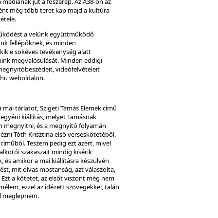
 médiának jut a főszerep. Az A38-on az
ént még több teret kap majd a kultúra
étele.
űködést a velünk együttműködő
nk fellépőknek, és minden
ik e sokéves tevékenység alatt
aink megvalósulását. Minden eddigi
megnyitóbeszédeit, videófelvételeit
.hu weboldalon.
ai tárlatot, Szigeti Tamás Elemek című
4. egyéni kiállítás, melyet Tamásnak
 megnyitni, és a megnyitó folyamán
ézni Tóth Krisztina első verseskötetéből,
 címűből. Teszem pedig ezt azért, mivel
kotói szakaszait mindig kísérik
, és amikor a mai kiállításra készülvén
ést, mit olvas mostanság, azt válaszolta,
. Ezt a kötetet, az elsőt viszont még nem
élem, ezzel az idézett szövegekkel, talán
rül meglepnem.