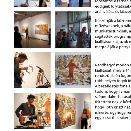
Mostantól e térben a
eddigiek folytatásak
archiválása és közzét
Köszönjük a közrem
művészeknek, a nálu
munkatársunknak, ak
segítették programj
kiállításunkat, azok 
megtalálják a petrys
Rendhagyó módon a m
kiállítását, mely a 1
rendezünk, én fogom
több helyen fogok id
A beszélgetés fonala
tudom, hogy Tamás al
szépirodalmi hatások
feltettem neki a kérd
hogy Tóth Krisztinát
ismerte, úgyhogy rem
egy kicsit őt is sike