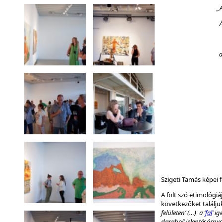
„
a
Szigeti Tamás képei f
A folt szó etimológi
következőket találju
felületen’ (…) a ’
fal
’ i
darabol’ jelentésárnya