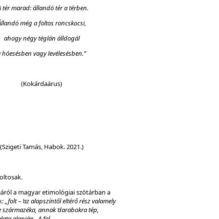
A tér marad: állandó tér a térben.
Állandó még a foltos roncskocsi,
ahogy négy téglán álldogál
 hóesésben vagy levélesésben.”
(Kokárdaárus)
(Szigeti Tamás, Habok. 2021.)
oltosak.
ájáról a magyar etimológiai szótárban a
k:
„folt – ‘az alapszíntől eltérő rész valamely
ge származéka, annak ‘darabokra tép,
lata alapján. A fal–