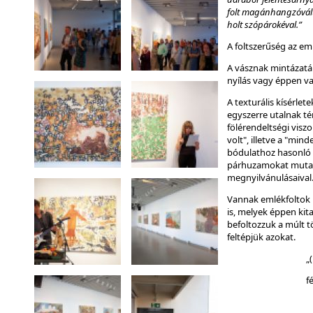
folt magánhangzóvált
holt szópárokéval.”
A foltszerűség az em
A vásznak mintázatá
nyílás vagy éppen va
A texturális kísérlet
egyszerre utalnak tér
fölérendeltségi viszo
volt", illetve a "mi
bódulathoz hasonló á
párhuzamokat mutat 
megnyilvánulásaival
Vannak emlékfoltok m
is, melyek éppen kit
befoltozzuk a múlt tö
feltépjük azokat.
„
f