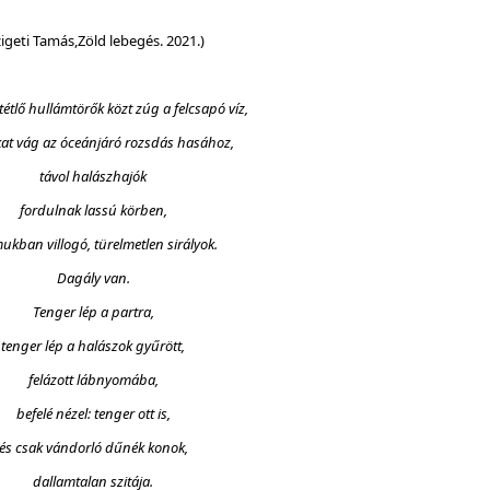
zigeti Tamás,Zöld lebegés. 2021.)
tétlő hullámtörők közt zúg a felcsapó víz,
at vág az óceánjáró rozsdás hasához,
távol halászhajók
fordulnak lassú körben,
kban villogó, türelmetlen sirályok.
Dagály van.
Tenger lép a partra,
tenger lép a halászok gyűrött,
felázott lábnyomába,
befelé nézel: tenger ott is,
és csak vándorló dűnék konok,
dallamtalan szitája.