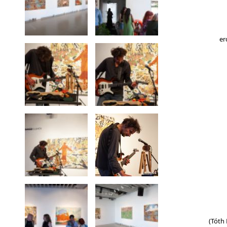
er
(Tóth Kriszti