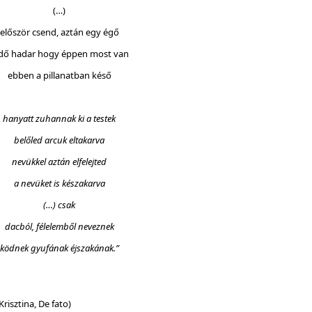
(…)
először csend, aztán egy égő
dő hadar hogy éppen most van
ebben a pillanatban késő
hanyatt zuhannak ki a testek
belőled arcuk eltakarva
nevükkel aztán elfelejted
a nevüket is készakarva
(…) csak
dacból, félelemből neveznek
ködnek gyufának éjszakának.”
na, De fato)