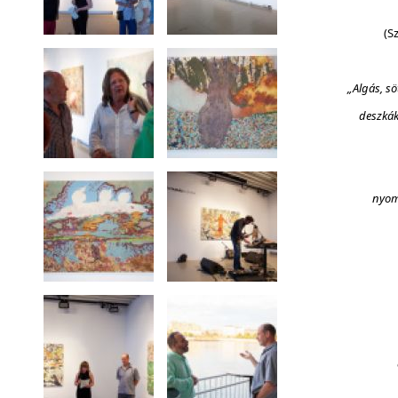
(S
„Algás, sö
deszkák
nyomu