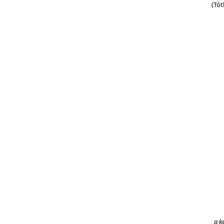
(Tót
a k