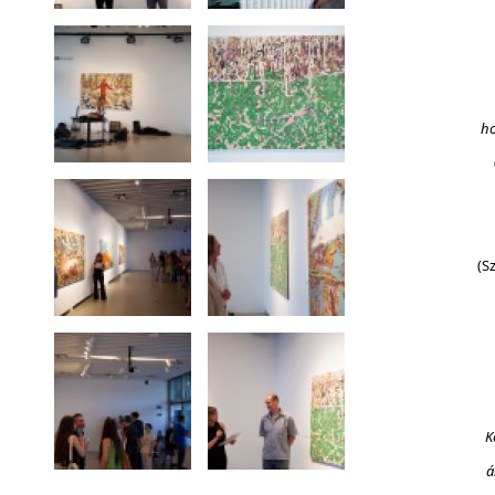
ho
(Sziget
K
á