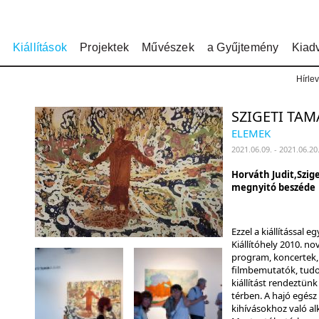
Kiállítások
Projektek
Művészek
a Gyűjtemény
Kiad
Hírlev
SZIGETI TAM
ELEMEK
2021.06.09. - 2021.06.20
Horváth Judit,
Szig
megnyitó beszéde
Ezzel a kiállítással e
Kiállítóhely 2010. 
program, koncertek,
filmbemutatók, tudo
kiállítást rendeztün
térben. A hajó egész 
kihívásokhoz való alk