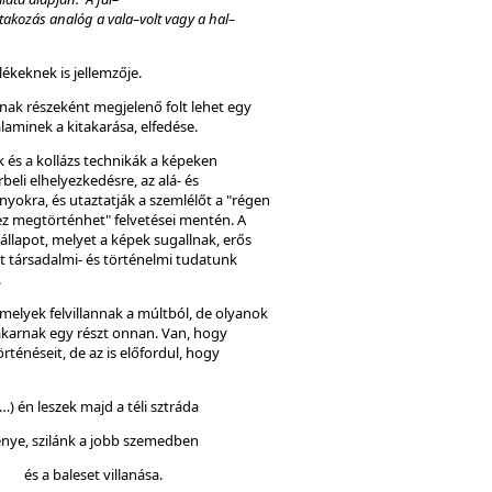
akozás analóg a vala–volt vagy a hal–
lékeknek is jellemzője.
nak részeként megjelenő folt lehet egy
laminek a kitakarása, elfedése.
ek és a kollázs technikák a képeken
beli elhelyezkedésre, az alá- és
nyokra, és utaztatják a szemlélőt a "régen
ndez megtörténhet" felvetései mentén. A
llapot, melyet a képek sugallnak, erős
társadalmi- és történelmi tudatunk
.
elyek felvillannak a múltból, de olyanok
akarnak egy részt onnan. Van, hogy
rténéseit, de az is előfordul, hogy
(…) én leszek majd a téli sztráda
énye, szilánk a jobb szemedben
és a baleset villanása.