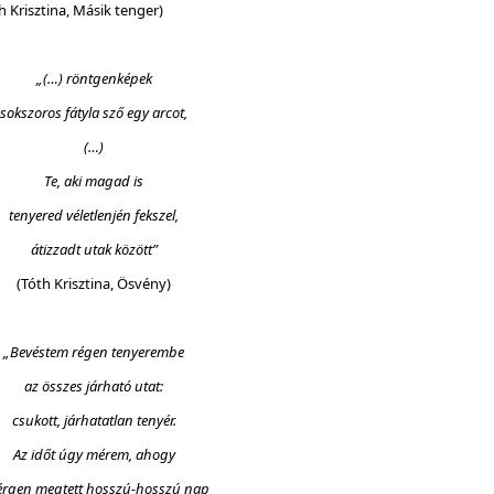
h Krisztina, Másik tenger)
„(…) röntgenképek
sokszoros fátyla sző egy arcot,
(…)
Te, aki magad is
tenyered véletlenjén fekszel,
átizzadt utak között”
(Tóth Krisztina, Ösvény)
„Bevéstem régen tenyerembe
az összes járható utat:
csukott, járhatatlan tenyér.
Az időt úgy mérem, ahogy
érgen megtett hosszú-hosszú nap