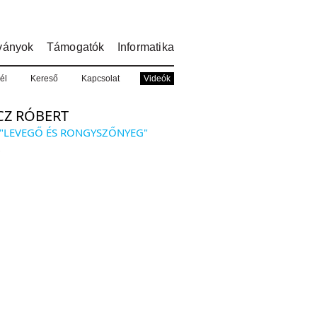
ványok
Támogatók
Informatika
él
Kereső
Kapcsolat
Videók
CZ RÓBERT
 "LEVEGŐ ÉS RONGYSZŐNYEG"
.