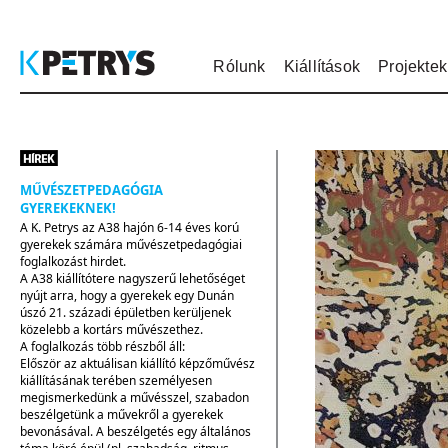
Rólunk
Kiállítások
Projektek
MŰVÉSZETPEDAGÓGIA
GYEREKEKNEK!
A K. Petrys az A38 hajón 6-14 éves korú
gyerekek számára művészetpedagógiai
foglalkozást hirdet.
A A38 kiállítótere nagyszerű lehetőséget
nyújt arra, hogy a gyerekek egy Dunán
úszó 21. századi épületben kerüljenek
közelebb a kortárs művészethez.
A foglalkozás több részből áll:
Először az aktuálisan kiállító képzőművész
kiállításának terében személyesen
megismerkedünk a művésszel, szabadon
beszélgetünk a művekről a gyerekek
bevonásával. A beszélgetés egy általános