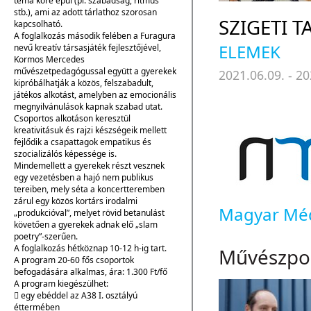
téma köré épül (pl. szabadság, ritmus
stb.), ami az adott tárlathoz szorosan
SZIGETI 
kapcsolható.
A foglalkozás második felében a Furagura
ELEMEK
nevű kreatív társasjáték fejlesztőjével,
Kormos Mercedes
művészetpedagógussal együtt a gyerekek
2021.06.09. - 20
kipróbálhatják a közös, felszabadult,
játékos alkotást, amelyben az emocionális
megnyilvánulások kapnak szabad utat.
Csoportos alkotáson keresztül
kreativitásuk és rajzi készségeik mellett
fejlődik a csapattagok empatikus és
szocializálós képessége is.
Mindemellett a gyerekek részt vesznek
egy vezetésben a hajó nem publikus
tereiben, mely séta a koncertteremben
zárul egy közös kortárs irodalmi
Magyar Méd
„produkcióval”, melyet rövid betanulást
követően a gyerekek adnak elő „slam
poetry”-szerűen.
A foglalkozás hétköznap 10-12 h-ig tart.
Művészpor
A program 20-60 fős csoportok
befogadására alkalmas, ára: 1.300 Ft/fő
A program kiegészülhet:
 egy ebéddel az A38 I. osztályú
éttermében