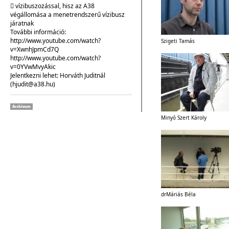
 vízibuszozással, hisz az A38
végállomása a menetrendszerű vízibusz
járatnak
További információ:
http://www.youtube.com/watch?
Szigeti Tamás
v=XwnhJpmCd7Q
http://www.youtube.com/watch?
v=0YVwMvyAkic
Jelentkezni lehet: Horváth Juditnál
(hjudit@a38.hu)
Minyó Szert Károly
drMáriás Béla