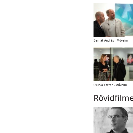
Bernát András - Műveim
Csurka Eszter - Műveim
Rövidfilm